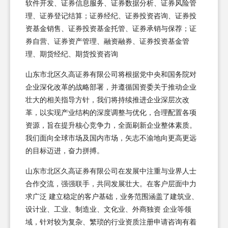
软件开发、证券信息服务、证券数据分析、证券风险管
理、证券登记结算；证券经纪、证券投资咨询、证券投
资基金销售、证券投资基金托管、证券承销与保荐；证
券自营、证券资产管理、融资融券、证券投资基金管
理、期货经纪、期货投资咨询
山东市北区久高证券有限公司将根据党中央和国务院对
企业深化改革的战略部署，并遵循国资委关于推动企业
壮大的相关指导方针，我们将持续推进企业深层次改
革，以实现产业结构的深度调整与优化，合理配置各项
资源，旨在提升核心竞争力，全面刷新企业整体素质。
我们面向全球市场及国内市场，矢志不渝地向更高更远
的目标迈进，奋力拼搏。
山东市北区久高证券有限公司在发展中注重与业界人士
合作交流，强强联手，共同发展壮大。在客户层面中力
求广泛 建立稳定的客户基础，业务范围涵盖了建筑业、
设计业、工业、制造业、文化业、外商独资 企业等领
域，针对较为复杂、繁琐的行业资质注册申请咨询有着